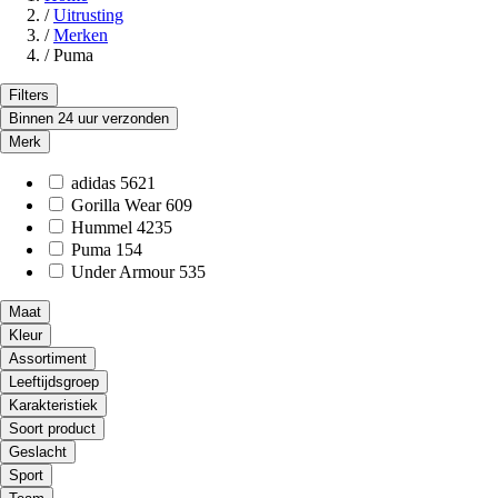
/
Uitrusting
/
Merken
/
Puma
Filters
Binnen 24 uur verzonden
Merk
adidas
5621
Gorilla Wear
609
Hummel
4235
Puma
154
Under Armour
535
Maat
Kleur
Assortiment
Leeftijdsgroep
Karakteristiek
Soort product
Geslacht
Sport