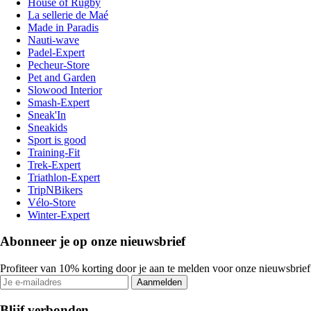
House of Rugby
La sellerie de Maé
Made in Paradis
Nauti-wave
Padel-Expert
Pecheur-Store
Pet and Garden
Slowood Interior
Smash-Expert
Sneak'In
Sneakids
Sport is good
Training-Fit
Trek-Expert
Triathlon-Expert
TripNBikers
Vélo-Store
Winter-Expert
Abonneer je op onze nieuwsbrief
Profiteer van 10% korting door je aan te melden voor onze nieuwsbrief
Aanmelden
Blijf verbonden