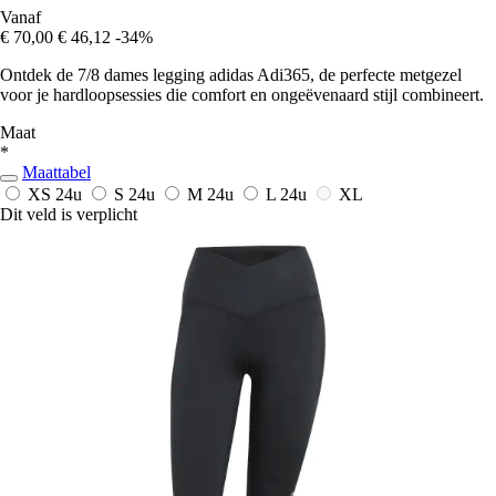
Vanaf
€ 70,00
€ 46,12
-34%
Ontdek de 7/8 dames legging adidas Adi365, de perfecte metgezel
voor je hardloopsessies die comfort en ongeëvenaard stijl combineert.
Maat
*
Maattabel
XS
24u
S
24u
M
24u
L
24u
XL
Dit veld is verplicht