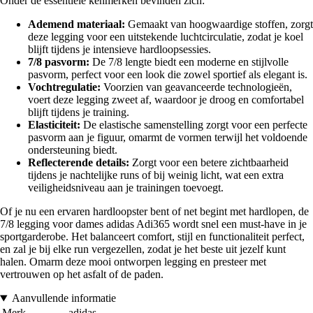
Onder de essentiële kenmerken bevinden zich:
Ademend materiaal:
Gemaakt van hoogwaardige stoffen, zorgt
deze legging voor een uitstekende luchtcirculatie, zodat je koel
blijft tijdens je intensieve hardloopsessies.
7/8 pasvorm:
De 7/8 lengte biedt een moderne en stijlvolle
pasvorm, perfect voor een look die zowel sportief als elegant is.
Vochtregulatie:
Voorzien van geavanceerde technologieën,
voert deze legging zweet af, waardoor je droog en comfortabel
blijft tijdens je training.
Elasticiteit:
De elastische samenstelling zorgt voor een perfecte
pasvorm aan je figuur, omarmt de vormen terwijl het voldoende
ondersteuning biedt.
Reflecterende details:
Zorgt voor een betere zichtbaarheid
tijdens je nachtelijke runs of bij weinig licht, wat een extra
veiligheidsniveau aan je trainingen toevoegt.
Of je nu een ervaren hardloopster bent of net begint met hardlopen, de
7/8 legging voor dames adidas Adi365 wordt snel een must-have in je
sportgarderobe. Het balanceert comfort, stijl en functionaliteit perfect,
en zal je bij elke run vergezellen, zodat je het beste uit jezelf kunt
halen. Omarm deze mooi ontworpen legging en presteer met
vertrouwen op het asfalt of de paden.
Aanvullende informatie
Merk
adidas