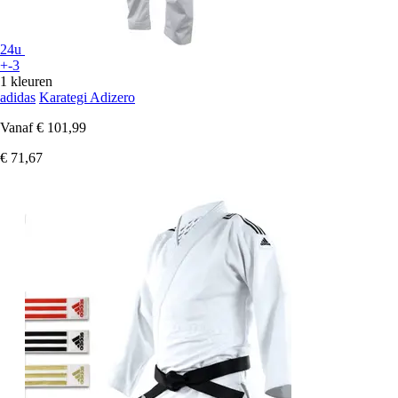
24u
+-3
1 kleuren
adidas
Karategi Adizero
Vanaf
€ 101,99
€ 71,67