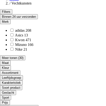
/
Vechtkunsten
Filters
Binnen 24 uur verzonden
Merk
adidas
208
Asics
13
Kwon
471
Mizuno
166
Nike
21
Meer tonen
(30)
Maat
Kleur
Assortiment
Leeftijdsgroep
Karakteristiek
Soort product
Geslacht
Sport
Prijs