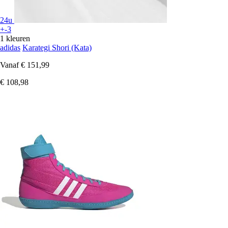
24u
+-3
1 kleuren
adidas
Karategi Shori (Kata)
Vanaf
€ 151,99
€ 108,98