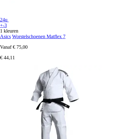
24u
+-3
1 kleuren
Asics
Worstelschoenen Matflex 7
Vanaf
€ 75,00
€ 44,11