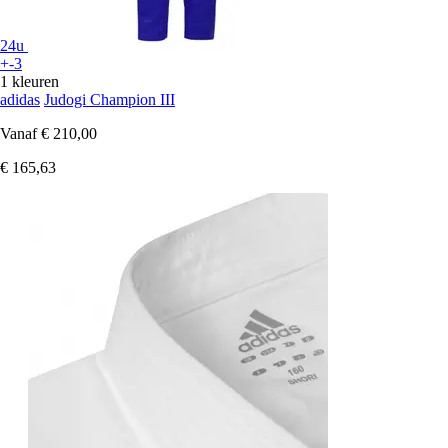
24u
+-3
1 kleuren
adidas
Judogi Champion III
Vanaf
€ 210,00
€ 165,63