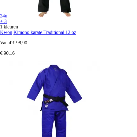
24u
+-3
1 kleuren
Kwon
Kimono karate Traditional 12 oz
Vanaf
€ 98,90
€ 90,16