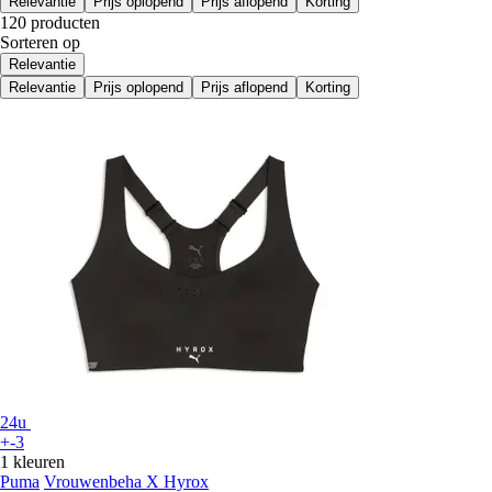
Relevantie
Prijs oplopend
Prijs aflopend
Korting
120 producten
Sorteren op
Relevantie
Relevantie
Prijs oplopend
Prijs aflopend
Korting
24u
+-3
1 kleuren
Puma
Vrouwenbeha X Hyrox