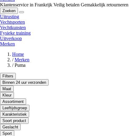
Klantenservice in Frankrijk
Veilig betalen
Gemakkelijk retourneren
Zoeken
Uitrusting
Vechtsporten
Vechtkunsten
Fysieke training
Uitverkoop
Merken
Home
/
Merken
/
Puma
Filters
Binnen 24 uur verzonden
Maat
Kleur
Assortiment
Leeftijdsgroep
Karakteristiek
Soort product
Geslacht
Sport