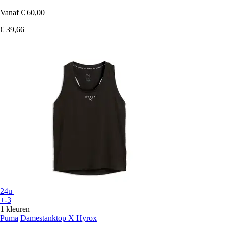
Vanaf
€ 60,00
€ 39,66
24u
+-3
1 kleuren
Puma
Damestanktop X Hyrox