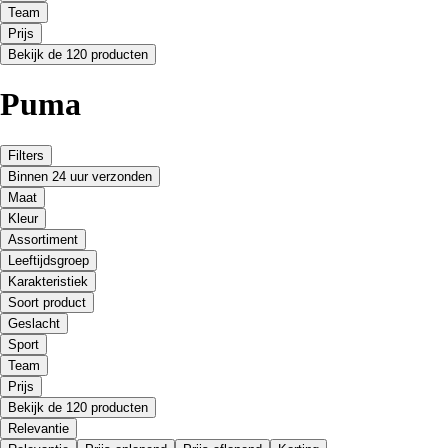
Team
Prijs
Bekijk de 120 producten
Puma
Filters
Binnen 24 uur verzonden
Maat
Kleur
Assortiment
Leeftijdsgroep
Karakteristiek
Soort product
Geslacht
Sport
Team
Prijs
Bekijk de 120 producten
Relevantie