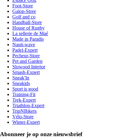
Espace Golf
Foot-Store
Galop-Store
Golf and co
Handball-Store
House of Rugby
La sellerie de Maé
Made in Paradis
Nauti-wave
Padel-Expert
Pecheur-Store
Pet and Garden
Slowood Interior
Smash-Expert
Sneak'In
Sneakids
Sport is good
Training-Fit
Trek-Expert
Triathlon-Expert
TripNBikers
Vélo-Store
Winter-Expert
Abonneer je op onze nieuwsbrief