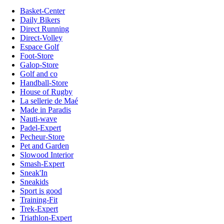
Basket-Center
Daily Bikers
Direct Running
Direct-Volley
Espace Golf
Foot-Store
Galop-Store
Golf and co
Handball-Store
House of Rugby
La sellerie de Maé
Made in Paradis
Nauti-wave
Padel-Expert
Pecheur-Store
Pet and Garden
Slowood Interior
Smash-Expert
Sneak'In
Sneakids
Sport is good
Training-Fit
Trek-Expert
Triathlon-Expert