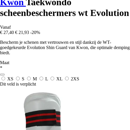
Kwon
Taekwondo
scheenbeschermers wt Evolution
Vanaf
€ 27,40
€ 21,93
-20%
Bescherm je schenen met vertrouwen en stijl dankzij de WT-
goedgekeurde Evolution Shin Guard van Kwon, die optimale demping
biedt.
Maat
*
XS
S
M
L
XL
2XS
Dit veld is verplicht