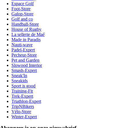
Espace Golf
Foot-Store
Galop-Store
Golf and co
Handball-Store
House of Rugby
La sellerie de Maé
Made in Paradis
Nauti-wave
Padel-Expert
Pecheur-Store
Pet and Garden
Slowood Interior
Smash-Expert
Sneak'In
Sneakids
Sport is good
Training-Fit
Trek-Expert
Triathlon-Expert
TripNBikers
Vélo-Store
Winter-Expert
Abonneer je op onze nieuwsbrief