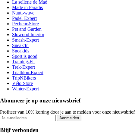
La sellerie de Maé
Made in Paradis
Nauti-wave
Padel-Expert
Pecheur-Store
Pet and Garden
Slowood Interior
Smash-Expert
Sneak'In
Sneakids
Sport is good
Training-Fit
Trek-Expert
Triathlon-Expert
TripNBikers
Vélo-Store
Winter-Expert
Abonneer je op onze nieuwsbrief
Profiteer van 10% korting door je aan te melden voor onze nieuwsbrief
Aanmelden
Blijf verbonden