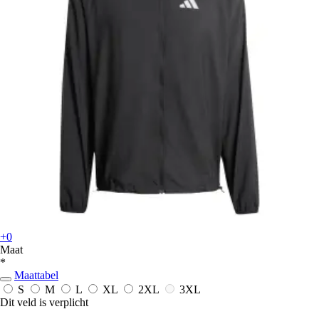
+0
Maat
*
Maattabel
S
M
L
XL
2XL
3XL
Dit veld is verplicht