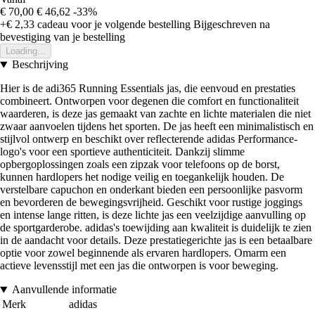
€ 70,00
€ 46,62
-33%
+€ 2,33
cadeau voor je volgende bestelling
Bijgeschreven na
bevestiging van je bestelling
Loading...
Beschrijving
Hier is de adi365 Running Essentials jas, die eenvoud en prestaties
combineert. Ontworpen voor degenen die comfort en functionaliteit
waarderen, is deze jas gemaakt van zachte en lichte materialen die niet
zwaar aanvoelen tijdens het sporten. De jas heeft een minimalistisch en
stijlvol ontwerp en beschikt over reflecterende adidas Performance-
logo's voor een sportieve authenticiteit. Dankzij slimme
opbergoplossingen zoals een zipzak voor telefoons op de borst,
kunnen hardlopers het nodige veilig en toegankelijk houden. De
verstelbare capuchon en onderkant bieden een persoonlijke pasvorm
en bevorderen de bewegingsvrijheid. Geschikt voor rustige joggings
en intense lange ritten, is deze lichte jas een veelzijdige aanvulling op
de sportgarderobe. adidas's toewijding aan kwaliteit is duidelijk te zien
in de aandacht voor details. Deze prestatiegerichte jas is een betaalbare
optie voor zowel beginnende als ervaren hardlopers. Omarm een
actieve levensstijl met een jas die ontworpen is voor beweging.
Aanvullende informatie
Merk
adidas