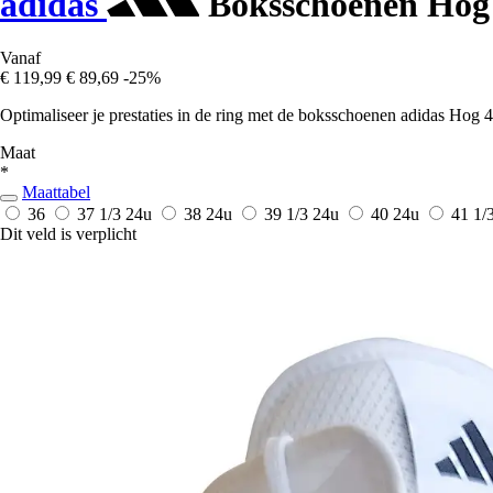
adidas
Boksschoenen Hog
Vanaf
€ 119,99
€ 89,69
-25%
Optimaliseer je prestaties in de ring met de boksschoenen adidas Hog 4
Maat
*
Maattabel
36
37 1/3
24u
38
24u
39 1/3
24u
40
24u
41 1/
Dit veld is verplicht