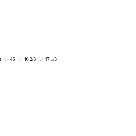
u
46
46 2/3
47 1/3