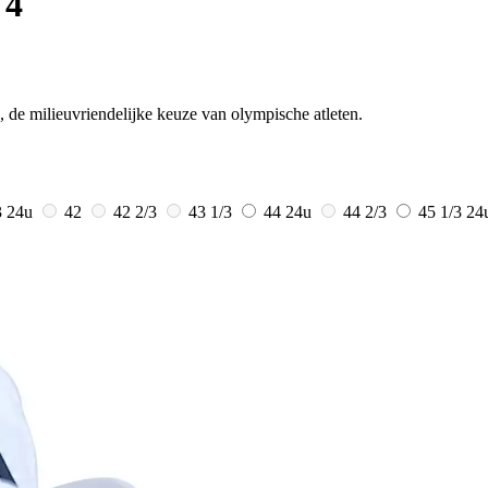
 4
, de milieuvriendelijke keuze van olympische atleten.
3
24u
42
42 2/3
43 1/3
44
24u
44 2/3
45 1/3
24