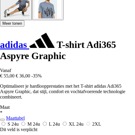
Meer tonen
adidas
T-shirt Adi365
Aspyre Graphic
Vanaf
€ 55,00
€ 36,00
-35%
Optimaliseer je hardloopprestaties met het T-shirt adidas Adi365
Aspyre Graphic, dat stijl, comfort en vochtafvoerende technologie
combineert.
Maat
*
Maattabel
S
24u
M
24u
L
24u
XL
24u
2XL
Dit veld is verplicht