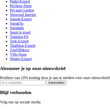
Padel-Expert
Pecheur-Store
Pet and Garden
Slowood Interior
Smash-Expert
Sneak'In
Sneakids
Sport is good
Training-Fit
Trek-Expert
Triathlon-Expert
TripNBikers
Vélo-Store
Winter-Expert
Abonneer je op onze nieuwsbrief
Profiteer van 10% korting door je aan te melden voor onze nieuwsbrief
Aanmelden
Blijf verbonden
Volg ons op sociale media