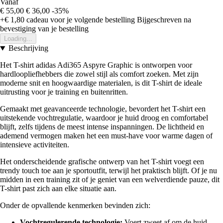
Vanaf
€ 55,00
€ 36,00
-35%
+€ 1,80
cadeau voor je volgende bestelling
Bijgeschreven na
bevestiging van je bestelling
Loading...
Beschrijving
Het T-shirt adidas Adi365 Aspyre Graphic is ontworpen voor
hardloopliefhebbers die zowel stijl als comfort zoeken. Met zijn
moderne snit en hoogwaardige materialen, is dit T-shirt de ideale
uitrusting voor je training en buitenritten.
Gemaakt met geavanceerde technologie, bevordert het T-shirt een
uitstekende vochtregulatie, waardoor je huid droog en comfortabel
blijft, zelfs tijdens de meest intense inspanningen. De lichtheid en
ademend vermogen maken het een must-have voor warme dagen of
intensieve activiteiten.
Het onderscheidende grafische ontwerp van het T-shirt voegt een
trendy touch toe aan je sportoutfit, terwijl het praktisch blijft. Of je nu
midden in een training zit of je geniet van een welverdiende pauze, dit
T-shirt past zich aan elke situatie aan.
Onder de opvallende kenmerken bevinden zich:
Vochtregulerende technologie:
Voert zweet af om de huid