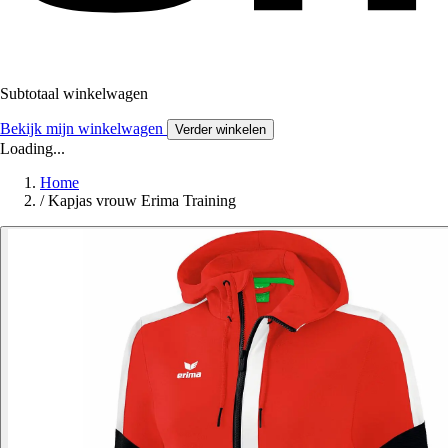
Subtotaal winkelwagen
Bekijk mijn winkelwagen
Verder winkelen
Loading...
Home
/
Kapjas vrouw Erima Training