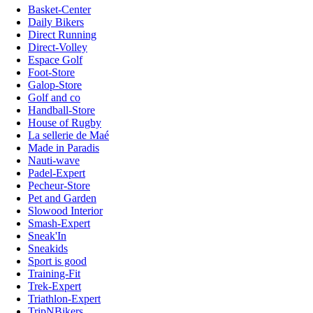
Basket-Center
Daily Bikers
Direct Running
Direct-Volley
Espace Golf
Foot-Store
Galop-Store
Golf and co
Handball-Store
House of Rugby
La sellerie de Maé
Made in Paradis
Nauti-wave
Padel-Expert
Pecheur-Store
Pet and Garden
Slowood Interior
Smash-Expert
Sneak'In
Sneakids
Sport is good
Training-Fit
Trek-Expert
Triathlon-Expert
TripNBikers