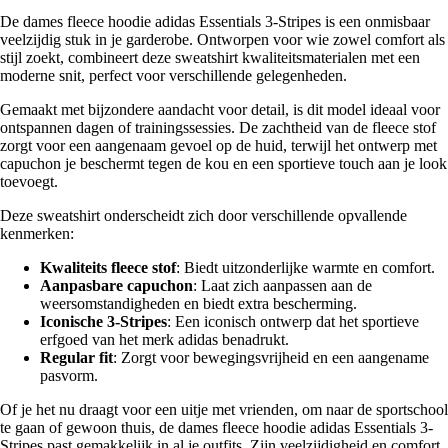
De dames fleece hoodie adidas Essentials 3-Stripes is een onmisbaar
veelzijdig stuk in je garderobe. Ontworpen voor wie zowel comfort als
stijl zoekt, combineert deze sweatshirt kwaliteitsmaterialen met een
moderne snit, perfect voor verschillende gelegenheden.
Gemaakt met bijzondere aandacht voor detail, is dit model ideaal voor
ontspannen dagen of trainingssessies. De zachtheid van de fleece stof
zorgt voor een aangenaam gevoel op de huid, terwijl het ontwerp met
capuchon je beschermt tegen de kou en een sportieve touch aan je look
toevoegt.
Deze sweatshirt onderscheidt zich door verschillende opvallende
kenmerken:
Kwaliteits fleece stof
: Biedt uitzonderlijke warmte en comfort.
Aanpasbare capuchon
: Laat zich aanpassen aan de
weersomstandigheden en biedt extra bescherming.
Iconische 3-Stripes
: Een iconisch ontwerp dat het sportieve
erfgoed van het merk adidas benadrukt.
Regular fit
: Zorgt voor bewegingsvrijheid en een aangename
pasvorm.
Of je het nu draagt voor een uitje met vrienden, om naar de sportschool
te gaan of gewoon thuis, de dames fleece hoodie adidas Essentials 3-
Stripes past gemakkelijk in al je outfits. Zijn veelzijdigheid en comfort