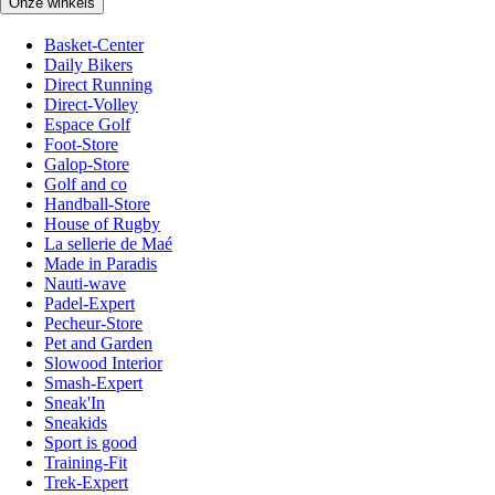
Onze winkels
Basket-Center
Daily Bikers
Direct Running
Direct-Volley
Espace Golf
Foot-Store
Galop-Store
Golf and co
Handball-Store
House of Rugby
La sellerie de Maé
Made in Paradis
Nauti-wave
Padel-Expert
Pecheur-Store
Pet and Garden
Slowood Interior
Smash-Expert
Sneak'In
Sneakids
Sport is good
Training-Fit
Trek-Expert