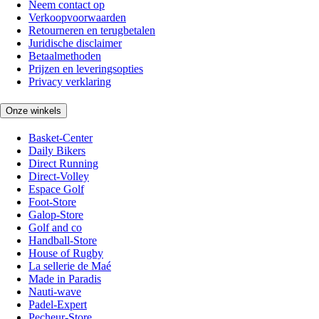
Neem contact op
Verkoopvoorwaarden
Retourneren en terugbetalen
Juridische disclaimer
Betaalmethoden
Prijzen en leveringsopties
Privacy verklaring
Onze winkels
Basket-Center
Daily Bikers
Direct Running
Direct-Volley
Espace Golf
Foot-Store
Galop-Store
Golf and co
Handball-Store
House of Rugby
La sellerie de Maé
Made in Paradis
Nauti-wave
Padel-Expert
Pecheur-Store