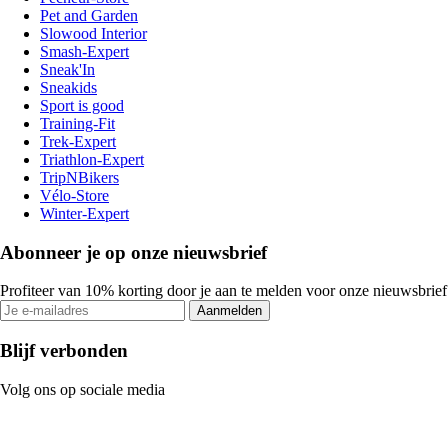
Pet and Garden
Slowood Interior
Smash-Expert
Sneak'In
Sneakids
Sport is good
Training-Fit
Trek-Expert
Triathlon-Expert
TripNBikers
Vélo-Store
Winter-Expert
Abonneer je op onze nieuwsbrief
Profiteer van 10% korting door je aan te melden voor onze nieuwsbrief
Aanmelden
Blijf verbonden
Volg ons op sociale media