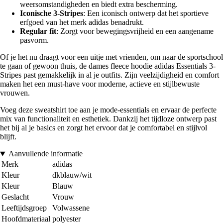
weersomstandigheden en biedt extra bescherming.
Iconische 3-Stripes
: Een iconisch ontwerp dat het sportieve
erfgoed van het merk adidas benadrukt.
Regular fit
: Zorgt voor bewegingsvrijheid en een aangename
pasvorm.
Of je het nu draagt voor een uitje met vrienden, om naar de sportschool
te gaan of gewoon thuis, de dames fleece hoodie adidas Essentials 3-
Stripes past gemakkelijk in al je outfits. Zijn veelzijdigheid en comfort
maken het een must-have voor moderne, actieve en stijlbewuste
vrouwen.
Voeg deze sweatshirt toe aan je mode-essentials en ervaar de perfecte
mix van functionaliteit en esthetiek. Dankzij het tijdloze ontwerp past
het bij al je basics en zorgt het ervoor dat je comfortabel en stijlvol
blijft.
Aanvullende informatie
Merk
adidas
Kleur
dkblauw/wit
Kleur
Blauw
Geslacht
Vrouw
Leeftijdsgroep
Volwassene
Hoofdmateriaal
polyester