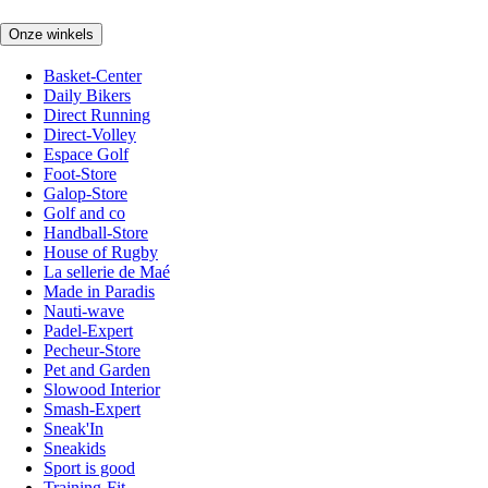
Onze winkels
Basket-Center
Daily Bikers
Direct Running
Direct-Volley
Espace Golf
Foot-Store
Galop-Store
Golf and co
Handball-Store
House of Rugby
La sellerie de Maé
Made in Paradis
Nauti-wave
Padel-Expert
Pecheur-Store
Pet and Garden
Slowood Interior
Smash-Expert
Sneak'In
Sneakids
Sport is good
Training-Fit