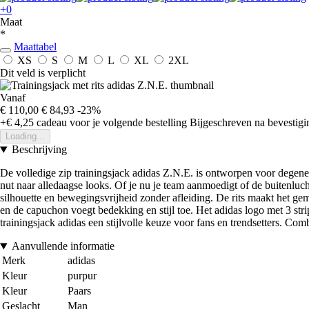
+0
Maat
*
Maattabel
XS
S
M
L
XL
2XL
Dit veld is verplicht
Vanaf
€ 110,00
€ 84,93
-23%
+€ 4,25
cadeau voor je volgende bestelling
Bijgeschreven na bevestigin
Loading...
Beschrijving
De volledige zip trainingsjack adidas Z.N.E. is ontworpen voor degenen 
nut naar alledaagse looks. Of je nu je team aanmoedigt of de buitenlucht
silhouette en bewegingsvrijheid zonder afleiding. De rits maakt het g
en de capuchon voegt bedekking en stijl toe. Het adidas logo met 3 str
trainingsjack adidas een stijlvolle keuze voor fans en trendsetters. Co
Aanvullende informatie
Merk
adidas
Kleur
purpur
Kleur
Paars
Geslacht
Man