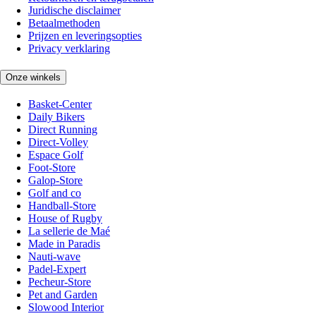
Juridische disclaimer
Betaalmethoden
Prijzen en leveringsopties
Privacy verklaring
Onze winkels
Basket-Center
Daily Bikers
Direct Running
Direct-Volley
Espace Golf
Foot-Store
Galop-Store
Golf and co
Handball-Store
House of Rugby
La sellerie de Maé
Made in Paradis
Nauti-wave
Padel-Expert
Pecheur-Store
Pet and Garden
Slowood Interior