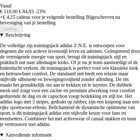
Vanaf
€ 110,00
€ 84,93
-23%
+€ 4,25
cadeau voor je volgende bestelling
Bijgeschreven na
bevestiging van je bestelling
Loading...
Beschrijving
De volledige zip trainingsjack adidas Z.N.E. is ontworpen voor
degenen die een actieve levensstijl leven en ademen. Geïnspireerd door
de verenigende energie van sport, brengt dit trainingsjack stijl en
praktisch nut naar alledaagse looks. Of je nu je team aanmoedigt of de
buitenlucht verkent, dit trainingsjack is perfect voor een klassieke look
en betrouwbare comfort. De standaard snit biedt een relaxte maar
stijlvolle silhouette en bewegingsvrijheid zonder afleiding. De rits
maakt het gemakkelijk om aan te trekken en te layeren. De dubbele
mesh stof zorgt voor een zachte en premium afwerking voor comfort
gedurende de dag en de capuchon voegt bedekking en stijl toe. Het
adidas logo met 3 stripes, gedrukt op rubber, zijn een knipoog naar een
rijke sportswear-erfenis. Belichamend de dynamische optimisme van
sport, is dit trainingsjack adidas een stijlvolle keuze voor fans en
trendsetters. Combineer het met activewear of casual stukken en toon
je vertrouwen met adidas.
Aanvullende informatie