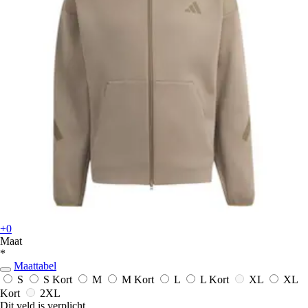
+0
Maat
*
Maattabel
S
S Kort
M
M Kort
L
L Kort
XL
XL
Kort
2XL
Dit veld is verplicht