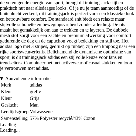
de verenigende energie van sport, brengt dit trainingsjack stijl en
praktisch nut naar alledaagse looks. Of je nu je team aanmoedigt of de
buitenlucht verkent, dit trainingsjack is perfect voor een klassieke look
en betrouwbare comfort. De standaard snit biedt een relaxte maar
stijlvolle silhouette en bewegingsvrijheid zonder afleiding. De rits
maakt het gemakkelijk om aan te trekken en te layeren. De dubbele
mesh stof zorgt voor een zachte en premium afwerking voor comfort
gedurende de dag en de capuchon voegt bedekking en stijl toe. Het
adidas logo met 3 stripes, gedrukt op rubber, zijn een knipoog naar een
rijke sportswear-erfenis. Belichamend de dynamische optimisme van
sport, is dit trainingsjack adidas een stijlvolle keuze voor fans en
trendsetters. Combineer het met activewear of casual stukken en toon
je vertrouwen met adidas.
Aanvullende informatie
Merk
adidas
Kleur
grefiv
Kleur
Grijs
Geslacht
Man
Leeftijdsgroep
Volwassene
Samenstelling
57% Polyester recyclé/43% Coton
Loading...
Loading...