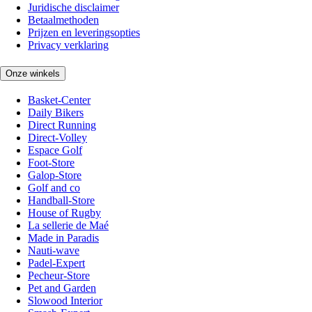
Juridische disclaimer
Betaalmethoden
Prijzen en leveringsopties
Privacy verklaring
Onze winkels
Basket-Center
Daily Bikers
Direct Running
Direct-Volley
Espace Golf
Foot-Store
Galop-Store
Golf and co
Handball-Store
House of Rugby
La sellerie de Maé
Made in Paradis
Nauti-wave
Padel-Expert
Pecheur-Store
Pet and Garden
Slowood Interior