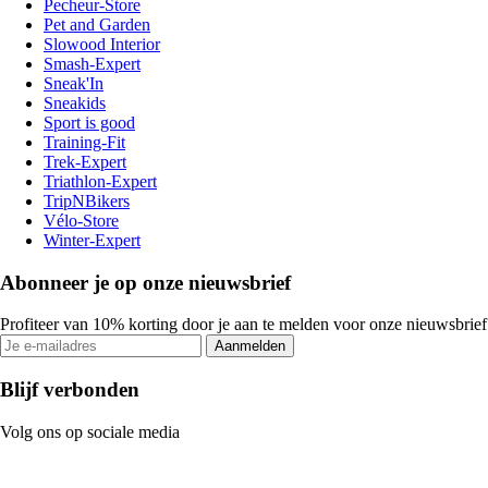
Pecheur-Store
Pet and Garden
Slowood Interior
Smash-Expert
Sneak'In
Sneakids
Sport is good
Training-Fit
Trek-Expert
Triathlon-Expert
TripNBikers
Vélo-Store
Winter-Expert
Abonneer je op onze nieuwsbrief
Profiteer van 10% korting door je aan te melden voor onze nieuwsbrief
Aanmelden
Blijf verbonden
Volg ons op sociale media