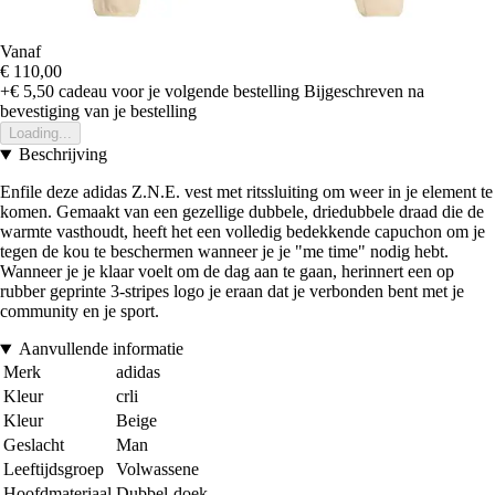
Vanaf
€ 110,00
+€ 5,50
cadeau voor je volgende bestelling
Bijgeschreven na
bevestiging van je bestelling
Loading...
Beschrijving
Enfile deze adidas Z.N.E. vest met ritssluiting om weer in je element te
komen. Gemaakt van een gezellige dubbele, driedubbele draad die de
warmte vasthoudt, heeft het een volledig bedekkende capuchon om je
tegen de kou te beschermen wanneer je je "me time" nodig hebt.
Wanneer je je klaar voelt om de dag aan te gaan, herinnert een op
rubber geprinte 3-stripes logo je eraan dat je verbonden bent met je
community en je sport.
Aanvullende informatie
Merk
adidas
Kleur
crli
Kleur
Beige
Geslacht
Man
Leeftijdsgroep
Volwassene
Hoofdmateriaal
Dubbel-doek