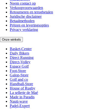
Neem contact op
Verkoopvoorwaarden
Retourneren en terugbetalen
Juridische disclaimer
Betaalmethoden
Prijzen en leveringsopties
Privacy verklaring
Onze winkels
Basket-Center
Daily Bikers
Direct Running
Direct-Volley
Espace Golf
Foot-Store
Galop-Store
Golf and co
Handball-Store
House of Rugby
La sellerie de Maé
Made in Paradis
Nauti-wave
Padel-Expert