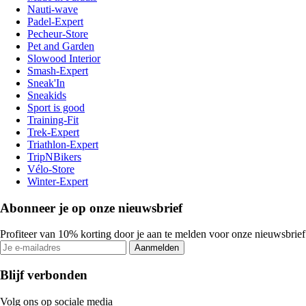
Nauti-wave
Padel-Expert
Pecheur-Store
Pet and Garden
Slowood Interior
Smash-Expert
Sneak'In
Sneakids
Sport is good
Training-Fit
Trek-Expert
Triathlon-Expert
TripNBikers
Vélo-Store
Winter-Expert
Abonneer je op onze nieuwsbrief
Profiteer van 10% korting door je aan te melden voor onze nieuwsbrief
Aanmelden
Blijf verbonden
Volg ons op sociale media