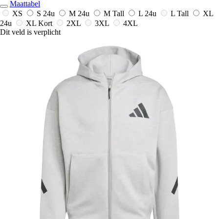
Maattabel
XS
S
24u
M
24u
M Tall
L
24u
L Tall
XL
24u
XL Kort
2XL
3XL
4XL
Dit veld is verplicht