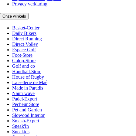
Privacy verklaring
Onze winkels
Basket-Center
Daily Bikers
Direct Running
Direct-Volley
Espace Golf
Foot-Store
Galop-Store
Golf and co
Handball-Store
House of Rugby
La sellerie de Maé
Made in Paradis
Nauti-wave
Padel-Expert
Pecheur-Store
Pet and Garden
Slowood Interior
Smash-Expert
Sneak'In
Sneakids