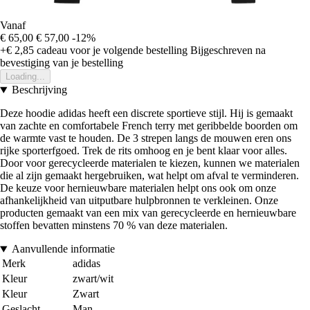
Vanaf
€ 65,00
€ 57,00
-12%
+€ 2,85
cadeau voor je volgende bestelling
Bijgeschreven na
bevestiging van je bestelling
Loading...
Beschrijving
Deze hoodie adidas heeft een discrete sportieve stijl. Hij is gemaakt
van zachte en comfortabele French terry met geribbelde boorden om
de warmte vast te houden. De 3 strepen langs de mouwen eren ons
rijke sporterfgoed. Trek de rits omhoog en je bent klaar voor alles.
Door voor gerecycleerde materialen te kiezen, kunnen we materialen
die al zijn gemaakt hergebruiken, wat helpt om afval te verminderen.
De keuze voor hernieuwbare materialen helpt ons ook om onze
afhankelijkheid van uitputbare hulpbronnen te verkleinen. Onze
producten gemaakt van een mix van gerecycleerde en hernieuwbare
stoffen bevatten minstens 70 % van deze materialen.
Aanvullende informatie
Merk
adidas
Kleur
zwart/wit
Kleur
Zwart
Geslacht
Man