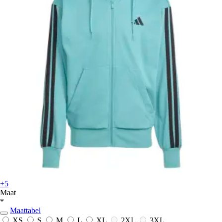
+5
Maat
*
Maattabel
XS
S
M
L
XL
2XL
3XL