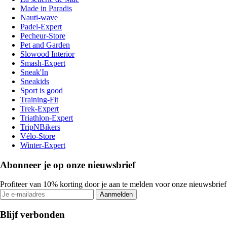
Made in Paradis
Nauti-wave
Padel-Expert
Pecheur-Store
Pet and Garden
Slowood Interior
Smash-Expert
Sneak'In
Sneakids
Sport is good
Training-Fit
Trek-Expert
Triathlon-Expert
TripNBikers
Vélo-Store
Winter-Expert
Abonneer je op onze nieuwsbrief
Profiteer van 10% korting door je aan te melden voor onze nieuwsbrief
Aanmelden
Blijf verbonden