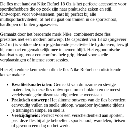
De fles met handvat Nike Refuel 18 Oz is het perfecte accessoire voor
sportliefhebbers die op zoek zijn naar praktische zaken en stijl.
Ontworpen voor volwassenen, past hij perfect bij alle
multisportactiviteiten, of het nu gaat om trainen in de sportschool,
hardlopen of buiten yogasessies.
Gemaakt door het beroemde merk Nike, combineert deze fles
prestaties met een modern ontwerp. De capaciteit van 18 oz (ongeveer
532 ml) is voldoende om je gedurende je activiteit te hydrateren, terwijl
hij compact en gemakkelijk mee te nemen blijft. Het ergonomische
handvat zorgt voor een comfortabele grip, ideaal voor snelle
verplaatsingen of intense sport sessies.
Hier zijn enkele kenmerken die de fles Nike Refuel een uitstekende
keuze maken:
Kwaliteitsmaterialen:
Gemaakt van duurzame en stevige
materialen, is deze fles ontworpen om schokken en de meest
veeleisende gebruiksomstandigheden te weerstaan.
Praktisch ontwerp:
Het slimme ontwerp van de fles bevordert
eenvoudig vullen en snelle uitloop, waardoor hydratatie tijdens
je trainingen simpel en snel is.
Veelzijdigheid:
Perfect voor een verscheidenheid aan sporten,
past deze fles bij al je behoeften: sportschool, wandelen, fietsen
of gewoon een dag op het werk.