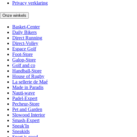
Privacy verklaring
Onze winkels
Basket-Center
Daily Bikers
Direct Running
Direct-Volley
Espace Golf
Foot-Store
Galop-Store
Golf and co
Handball-Store
House of Rugby
La sellerie de Maé
Made in Paradis
Nauti-wave
Padel-Expert
Pecheur-Store
Pet and Garden
Slowood Interior
Smash-Expert
Sneak'In
Sneakids
Sport is good