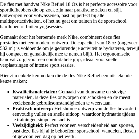
De fles met handvat Nike Refuel 18 Oz is het perfecte accessoire voor
sportliefhebbers die op zoek zijn naar praktische zaken en stijl.
Ontworpen voor volwassenen, past hij perfect bij alle
multisportactiviteiten, of het nu gaat om trainen in de sportschool,
hardlopen of buiten yogasessies.
Gemaakt door het beroemde merk Nike, combineert deze fles
prestaties met een modern ontwerp. De capaciteit van 18 oz (ongeveer
532 ml) is voldoende om je gedurende je activiteit te hydrateren, terwijl
hij compact en gemakkelijk mee te nemen blijft. Het ergonomische
handvat zorgt voor een comfortabele grip, ideaal voor snelle
verplaatsingen of intense sport sessies.
Hier zijn enkele kenmerken die de fles Nike Refuel een uitstekende
keuze maken:
Kwaliteitsmaterialen:
Gemaakt van duurzame en stevige
materialen, is deze fles ontworpen om schokken en de meest
veeleisende gebruiksomstandigheden te weerstaan.
Praktisch ontwerp:
Het slimme ontwerp van de fles bevordert
eenvoudig vullen en snelle uitloop, waardoor hydratatie tijdens
je trainingen simpel en snel is.
Veelzijdigheid:
Perfect voor een verscheidenheid aan sporten,
past deze fles bij al je behoeften: sportschool, wandelen, fietsen
of gewoon een dag op het werk.