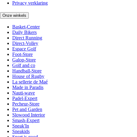
Privacy verklaring
Onze winkels
Basket-Center
Daily Bikers
Direct Running
Direct-Volley
Espace Golf
Foot-Store
Galop-Store
Golf and co
Handball-Store
House of Rugby
La sellerie de Maé
Made in Paradis
Nauti-wave
Padel-Expert
Pecheur-Store
Pet and Garden
Slowood Interior
Smash-Expert
Sneak'In
Sneakids
Sport is good