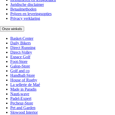
Juridische disclaimer
Betaalmethoden
Prijzen en leveringsopties
Privacy verklaring
Onze winkels
Basket-Center
Daily Bikers
Direct Running
Direct-Volley
Espace Golf
Foot-Store
Galop-Store
Golf and co
Handball-Store
House of Rugby
La sellerie de Maé
Made in Paradis
Nauti-wave
Padel-Expert
Pecheur-Store
Pet and Garden
Slowood Interior