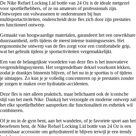
De Nike Refuel Locking Lid bottle van 24 Oz is de ideale metgezel
voor sportliefhebbers, of ze nu amateurs of professionals zijn.
Ontworpen om volwassenen te ondersteunen bij hun
multisportactiviteiten, onderscheidt deze fles zich door zijn prestaties
en functioneel ontwerp.
Gemaakt van hoogwaardige materialen, garandeert het een onwrikbare
duurzaamheid, zelfs tijdens de meest intense trainingssessies. Het
ergonomische ontwerp van de fles zorgt voor een comfortabele grip,
wat het gebruik tijdens je sportactiviteiten vergemakkelijkt.
Een van de belangrijkste voordelen van deze fles is het innovatieve
vergrendelingssysteem. Het vergrendelbare deksel voorkomt lekken,
zodat je drankjes binnenin blijven, of het nu in je sporttas is of tijdens
je uitstapjes. Zo kun je je volledig concentreren op je prestaties zonder
je zorgen te maken over hydratatie-accidenten.
Deze fles is niet alleen praktisch, maar belichaamt ook de iconische
stijl van het merk Nike. Dankzij het verzorgde en moderne ontwerp zal
het elke sportliefhebber aanspreken die functionaliteit en esthetiek wil
combineren.
Of je nu in de gym bent, aan het wandelen, of je favoriete sport aan het
beoefenen bent, de Nike Refuel Locking Lid bottle van 24 Oz is een
onmisbaar accessoire om gehydrateerd te blijven terwijl je een trendy