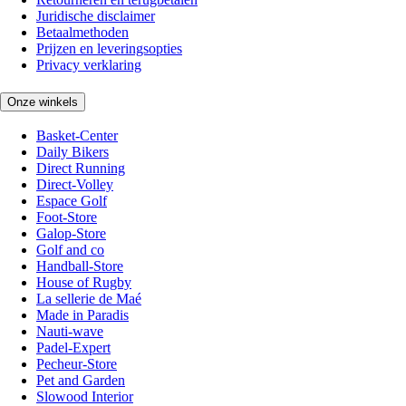
Juridische disclaimer
Betaalmethoden
Prijzen en leveringsopties
Privacy verklaring
Onze winkels
Basket-Center
Daily Bikers
Direct Running
Direct-Volley
Espace Golf
Foot-Store
Galop-Store
Golf and co
Handball-Store
House of Rugby
La sellerie de Maé
Made in Paradis
Nauti-wave
Padel-Expert
Pecheur-Store
Pet and Garden
Slowood Interior