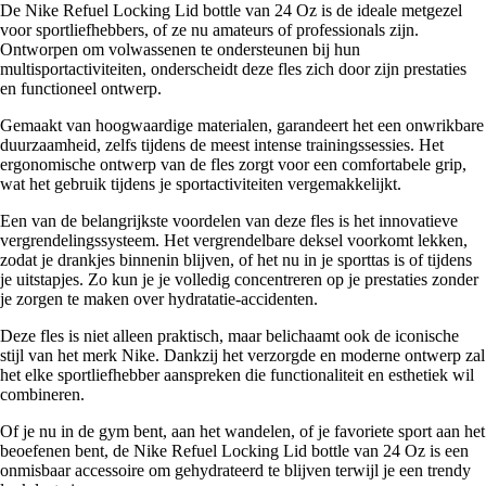
De Nike Refuel Locking Lid bottle van 24 Oz is de ideale metgezel
voor sportliefhebbers, of ze nu amateurs of professionals zijn.
Ontworpen om volwassenen te ondersteunen bij hun
multisportactiviteiten, onderscheidt deze fles zich door zijn prestaties
en functioneel ontwerp.
Gemaakt van hoogwaardige materialen, garandeert het een onwrikbare
duurzaamheid, zelfs tijdens de meest intense trainingssessies. Het
ergonomische ontwerp van de fles zorgt voor een comfortabele grip,
wat het gebruik tijdens je sportactiviteiten vergemakkelijkt.
Een van de belangrijkste voordelen van deze fles is het innovatieve
vergrendelingssysteem. Het vergrendelbare deksel voorkomt lekken,
zodat je drankjes binnenin blijven, of het nu in je sporttas is of tijdens
je uitstapjes. Zo kun je je volledig concentreren op je prestaties zonder
je zorgen te maken over hydratatie-accidenten.
Deze fles is niet alleen praktisch, maar belichaamt ook de iconische
stijl van het merk Nike. Dankzij het verzorgde en moderne ontwerp zal
het elke sportliefhebber aanspreken die functionaliteit en esthetiek wil
combineren.
Of je nu in de gym bent, aan het wandelen, of je favoriete sport aan het
beoefenen bent, de Nike Refuel Locking Lid bottle van 24 Oz is een
onmisbaar accessoire om gehydrateerd te blijven terwijl je een trendy