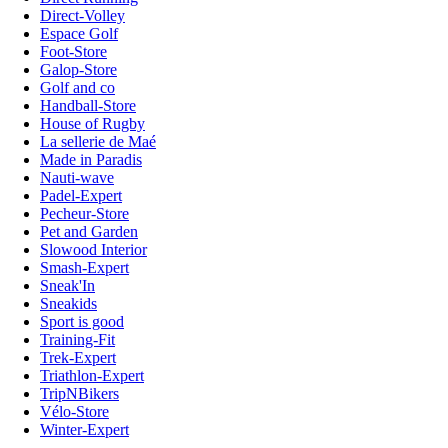
Direct-Volley
Espace Golf
Foot-Store
Galop-Store
Golf and co
Handball-Store
House of Rugby
La sellerie de Maé
Made in Paradis
Nauti-wave
Padel-Expert
Pecheur-Store
Pet and Garden
Slowood Interior
Smash-Expert
Sneak'In
Sneakids
Sport is good
Training-Fit
Trek-Expert
Triathlon-Expert
TripNBikers
Vélo-Store
Winter-Expert