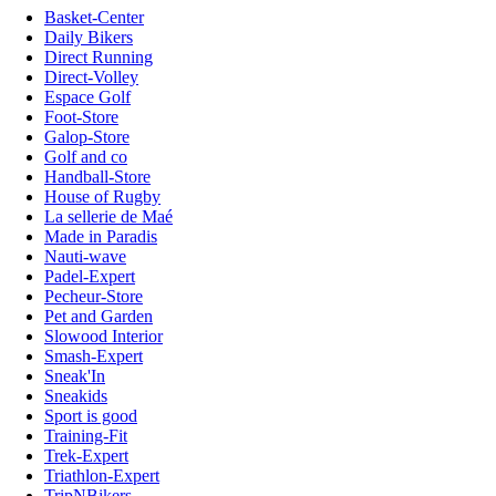
Basket-Center
Daily Bikers
Direct Running
Direct-Volley
Espace Golf
Foot-Store
Galop-Store
Golf and co
Handball-Store
House of Rugby
La sellerie de Maé
Made in Paradis
Nauti-wave
Padel-Expert
Pecheur-Store
Pet and Garden
Slowood Interior
Smash-Expert
Sneak'In
Sneakids
Sport is good
Training-Fit
Trek-Expert
Triathlon-Expert
TripNBikers