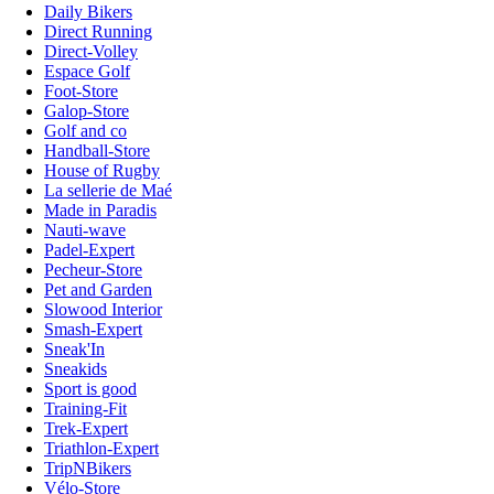
Daily Bikers
Direct Running
Direct-Volley
Espace Golf
Foot-Store
Galop-Store
Golf and co
Handball-Store
House of Rugby
La sellerie de Maé
Made in Paradis
Nauti-wave
Padel-Expert
Pecheur-Store
Pet and Garden
Slowood Interior
Smash-Expert
Sneak'In
Sneakids
Sport is good
Training-Fit
Trek-Expert
Triathlon-Expert
TripNBikers
Vélo-Store