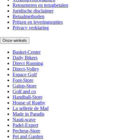
Retourneren en terugbetalen
Juridische disclaimer
Betaalmethoden
Prijzen en leveringsopties
Privacy verklaring
Onze winkels
Basket-Center
Daily Bikers
Direct Running
Direct-Volley
Espace Golf
Foot-Store
Galop-Store
Golf and co
Handball-Store
House of Rugby
La sellerie de Maé
Made in Paradis
Nauti-wave
Padel-Expert
Pecheur-Store
Pet and Garden