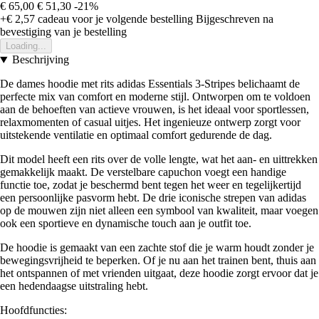
€ 65,00
€ 51,30
-21%
+€ 2,57
cadeau voor je volgende bestelling
Bijgeschreven na
bevestiging van je bestelling
Loading...
Beschrijving
De dames hoodie met rits adidas Essentials 3-Stripes belichaamt de
perfecte mix van comfort en moderne stijl. Ontworpen om te voldoen
aan de behoeften van actieve vrouwen, is het ideaal voor sportlessen,
relaxmomenten of casual uitjes. Het ingenieuze ontwerp zorgt voor
uitstekende ventilatie en optimaal comfort gedurende de dag.
Dit model heeft een rits over de volle lengte, wat het aan- en uittrekken
gemakkelijk maakt. De verstelbare capuchon voegt een handige
functie toe, zodat je beschermd bent tegen het weer en tegelijkertijd
een persoonlijke pasvorm hebt. De drie iconische strepen van adidas
op de mouwen zijn niet alleen een symbool van kwaliteit, maar voegen
ook een sportieve en dynamische touch aan je outfit toe.
De hoodie is gemaakt van een zachte stof die je warm houdt zonder je
bewegingsvrijheid te beperken. Of je nu aan het trainen bent, thuis aan
het ontspannen of met vrienden uitgaat, deze hoodie zorgt ervoor dat je
een hedendaagse uitstraling hebt.
Hoofdfuncties: