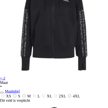
+-2
Maat
*
Maattabel
XS
S
M
L
XL
2XL
4XL
Dit veld is verplicht