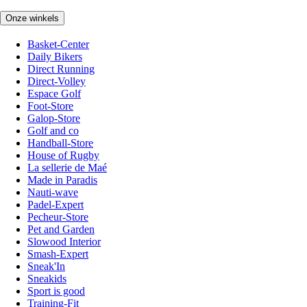
Onze winkels
Basket-Center
Daily Bikers
Direct Running
Direct-Volley
Espace Golf
Foot-Store
Galop-Store
Golf and co
Handball-Store
House of Rugby
La sellerie de Maé
Made in Paradis
Nauti-wave
Padel-Expert
Pecheur-Store
Pet and Garden
Slowood Interior
Smash-Expert
Sneak'In
Sneakids
Sport is good
Training-Fit