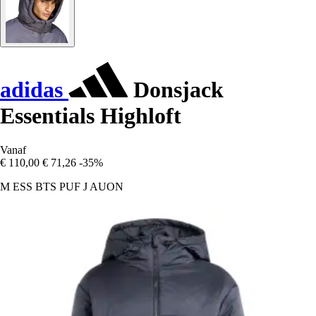
adidas
Donsjack
Essentials Highloft
Vanaf
€ 110,00
€ 71,26
-35%
M ESS BTS PUF J AUON