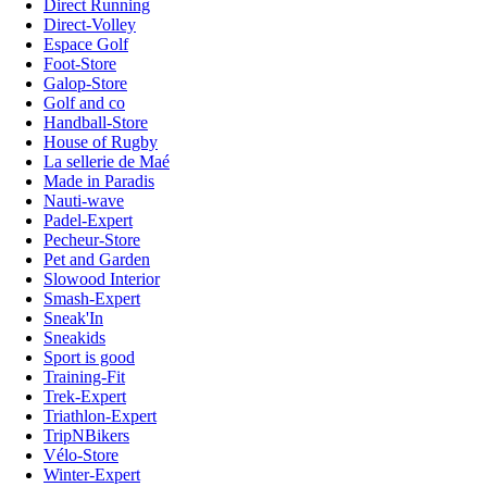
Direct Running
Direct-Volley
Espace Golf
Foot-Store
Galop-Store
Golf and co
Handball-Store
House of Rugby
La sellerie de Maé
Made in Paradis
Nauti-wave
Padel-Expert
Pecheur-Store
Pet and Garden
Slowood Interior
Smash-Expert
Sneak'In
Sneakids
Sport is good
Training-Fit
Trek-Expert
Triathlon-Expert
TripNBikers
Vélo-Store
Winter-Expert