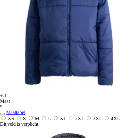
+-1
Maat
*
Maattabel
XS
S
M
L
XL
2XL
3XL
4XL
Dit veld is verplicht