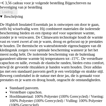
+€ 3,56
cadeau voor je volgende bestelling
Bijgeschreven na
bevestiging van je bestelling
Loading...
Beschrijving
De Highloft Insulated Essentials jas is ontworpen om door te gaan,
zelfs bij wisselvallig weer. Hij combineert materialen die isolerende
bescherming bieden en een ripstop stof voor superieure warmte,
zonder je te verzwaren. De Climawarm technologie houdt de warmte
vast en voert zweet af om je warm, droog en gefocust op je prestaties
te houden. De thermische en waterafstotende eigenschappen van dit
kledingstuk zorgen voor optimale bescherming wanneer je het het
meest nodig hebt. De isolerende bescherming van de buitenlaag
garandeert ultieme warmte bij temperaturen tot -15°C. De verstelbare
capuchon en taille, evenals de elastische randen, bieden extra comfort,
terwijl de gevoerde ritszakken je handen warm houden. Deze adidas
jas met een standaard pasvorm geeft je een veelzijdige en strakke stijl.
Beweeg comfortabel in de natuur met deze jas, die is gemaakt voor
prestaties en je warm en droog houdt, ongeacht de omstandigheden.
Standaard pasvorm.
Verstelbare capuchon.
Hoofdmateriaal: 100% Polyester (100% Gerecycled) / Voering:
100% Polyester (100% Gerecycled) / Vulling: 100% Polyester
(100% Gerecycled)