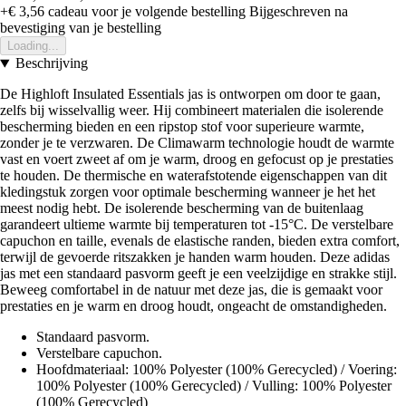
+€ 3,56
cadeau voor je volgende bestelling
Bijgeschreven na
bevestiging van je bestelling
Loading...
Beschrijving
De Highloft Insulated Essentials jas is ontworpen om door te gaan,
zelfs bij wisselvallig weer. Hij combineert materialen die isolerende
bescherming bieden en een ripstop stof voor superieure warmte,
zonder je te verzwaren. De Climawarm technologie houdt de warmte
vast en voert zweet af om je warm, droog en gefocust op je prestaties
te houden. De thermische en waterafstotende eigenschappen van dit
kledingstuk zorgen voor optimale bescherming wanneer je het het
meest nodig hebt. De isolerende bescherming van de buitenlaag
garandeert ultieme warmte bij temperaturen tot -15°C. De verstelbare
capuchon en taille, evenals de elastische randen, bieden extra comfort,
terwijl de gevoerde ritszakken je handen warm houden. Deze adidas
jas met een standaard pasvorm geeft je een veelzijdige en strakke stijl.
Beweeg comfortabel in de natuur met deze jas, die is gemaakt voor
prestaties en je warm en droog houdt, ongeacht de omstandigheden.
Standaard pasvorm.
Verstelbare capuchon.
Hoofdmateriaal: 100% Polyester (100% Gerecycled) / Voering:
100% Polyester (100% Gerecycled) / Vulling: 100% Polyester
(100% Gerecycled)