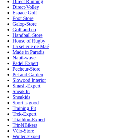
Direct Running
Direct-Volley
Espace Golf
Foot-Store
Galop-Store
Golf and co
Handball-Store
House of Rugby
La sellerie de Maé
Made in Paradis
Nauti-wave
Padel-Expert
Pecheur-Store
Pet and Garden
Slowood Interior
Smash-Expert
Sneak'In
Sneakids
Sport is good
Training-Fit
Trek-Expert
Triathlon-Expert
TripNBikers
Vélo-Store
Winter-Expert