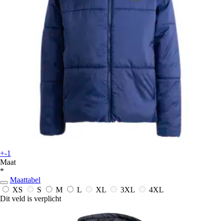
+-1
Maat
*
Maattabel
XS
S
M
L
XL
3XL
4XL
Dit veld is verplicht