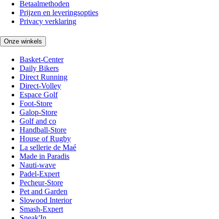
Betaalmethoden
Prijzen en leveringsopties
Privacy verklaring
Onze winkels
Basket-Center
Daily Bikers
Direct Running
Direct-Volley
Espace Golf
Foot-Store
Galop-Store
Golf and co
Handball-Store
House of Rugby
La sellerie de Maé
Made in Paradis
Nauti-wave
Padel-Expert
Pecheur-Store
Pet and Garden
Slowood Interior
Smash-Expert
Sneak'In