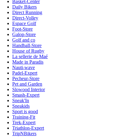
Basket-Center
Daily Bikers
Direct Running
Direct-Volley
Espace Golf
Foot-Store
Galop-Store
Golf and co
Handball-Store
House of Rugby
La sellerie de Maé
Made in Paradis
Nauti-wave
Padel-Expert
Pecheur-Store
Pet and Garden
Slowood Interior
Smash-Expert
Sneak'In
Sneakids
Sport is good
Training-Fit
Trek-Expert
Triathlon-Expert
TripNBikers