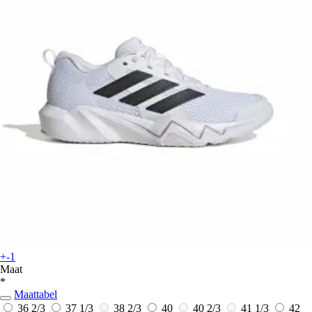
+-1
Maat
*
Maattabel
36 2/3
37 1/3
38 2/3
40
40 2/3
41 1/3
42