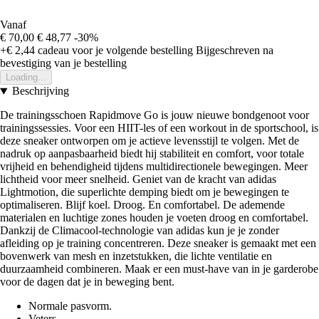
Vanaf
€ 70,00
€ 48,77
-30%
+€ 2,44
cadeau voor je volgende bestelling
Bijgeschreven na
bevestiging van je bestelling
Loading...
Beschrijving
De trainingsschoen Rapidmove Go is jouw nieuwe bondgenoot voor
trainingssessies. Voor een HIIT-les of een workout in de sportschool, is
deze sneaker ontworpen om je actieve levensstijl te volgen. Met de
nadruk op aanpasbaarheid biedt hij stabiliteit en comfort, voor totale
vrijheid en behendigheid tijdens multidirectionele bewegingen. Meer
lichtheid voor meer snelheid. Geniet van de kracht van adidas
Lightmotion, die superlichte demping biedt om je bewegingen te
optimaliseren. Blijf koel. Droog. En comfortabel. De ademende
materialen en luchtige zones houden je voeten droog en comfortabel.
Dankzij de Climacool-technologie van adidas kun je je zonder
afleiding op je training concentreren. Deze sneaker is gemaakt met een
bovenwerk van mesh en inzetstukken, die lichte ventilatie en
duurzaamheid combineren. Maak er een must-have van in je garderobe
voor de dagen dat je in beweging bent.
Normale pasvorm.
Veters.