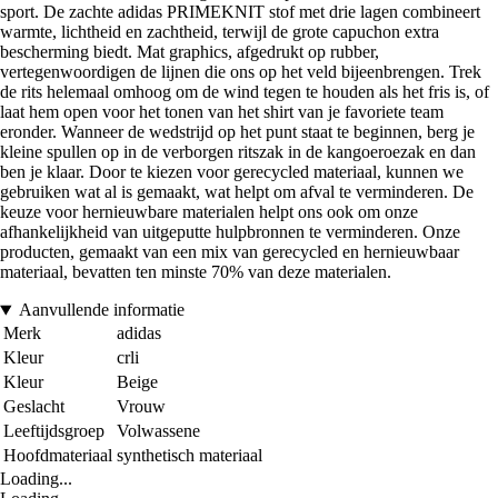
sport. De zachte adidas PRIMEKNIT stof met drie lagen combineert
warmte, lichtheid en zachtheid, terwijl de grote capuchon extra
bescherming biedt. Mat graphics, afgedrukt op rubber,
vertegenwoordigen de lijnen die ons op het veld bijeenbrengen. Trek
de rits helemaal omhoog om de wind tegen te houden als het fris is, of
laat hem open voor het tonen van het shirt van je favoriete team
eronder. Wanneer de wedstrijd op het punt staat te beginnen, berg je
kleine spullen op in de verborgen ritszak in de kangoeroezak en dan
ben je klaar. Door te kiezen voor gerecycled materiaal, kunnen we
gebruiken wat al is gemaakt, wat helpt om afval te verminderen. De
keuze voor hernieuwbare materialen helpt ons ook om onze
afhankelijkheid van uitgeputte hulpbronnen te verminderen. Onze
producten, gemaakt van een mix van gerecycled en hernieuwbaar
materiaal, bevatten ten minste 70% van deze materialen.
Aanvullende informatie
Merk
adidas
Kleur
crli
Kleur
Beige
Geslacht
Vrouw
Leeftijdsgroep
Volwassene
Hoofdmateriaal
synthetisch materiaal
Loading...