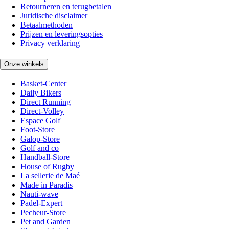
Retourneren en terugbetalen
Juridische disclaimer
Betaalmethoden
Prijzen en leveringsopties
Privacy verklaring
Onze winkels
Basket-Center
Daily Bikers
Direct Running
Direct-Volley
Espace Golf
Foot-Store
Galop-Store
Golf and co
Handball-Store
House of Rugby
La sellerie de Maé
Made in Paradis
Nauti-wave
Padel-Expert
Pecheur-Store
Pet and Garden