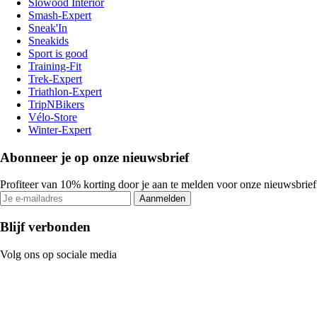
Slowood Interior
Smash-Expert
Sneak'In
Sneakids
Sport is good
Training-Fit
Trek-Expert
Triathlon-Expert
TripNBikers
Vélo-Store
Winter-Expert
Abonneer je op onze nieuwsbrief
Profiteer van 10% korting door je aan te melden voor onze nieuwsbrief
Aanmelden
Blijf verbonden
Volg ons op sociale media