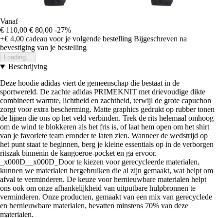
Vanaf
€ 110,00
€ 80,00
-27%
+€ 4,00
cadeau voor je volgende bestelling
Bijgeschreven na
bevestiging van je bestelling
Loading...
Beschrijving
Deze hoodie adidas viert de gemeenschap die bestaat in de
sportwereld. De zachte adidas PRIMEKNIT met drievoudige dikte
combineert warmte, lichtheid en zachtheid, terwijl de grote capuchon
zorgt voor extra bescherming. Matte graphics gedrukt op rubber tonen
de lijnen die ons op het veld verbinden. Trek de rits helemaal omhoog
om de wind te blokkeren als het fris is, of laat hem open om het shirt
van je favoriete team eronder te laten zien. Wanneer de wedstrijd op
het punt staat te beginnen, berg je kleine essentials op in de verborgen
ritszak binnenin de kangoeroe-pocket en ga ervoor.
_x000D__x000D_Door te kiezen voor gerecycleerde materialen,
kunnen we materialen hergebruiken die al zijn gemaakt, wat helpt om
afval te verminderen. De keuze voor hernieuwbare materialen helpt
ons ook om onze afhankelijkheid van uitputbare hulpbronnen te
verminderen. Onze producten, gemaakt van een mix van gerecyclede
en hernieuwbare materialen, bevatten minstens 70% van deze
materialen.