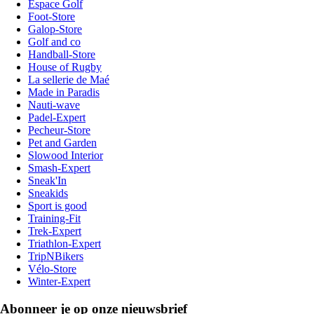
Espace Golf
Foot-Store
Galop-Store
Golf and co
Handball-Store
House of Rugby
La sellerie de Maé
Made in Paradis
Nauti-wave
Padel-Expert
Pecheur-Store
Pet and Garden
Slowood Interior
Smash-Expert
Sneak'In
Sneakids
Sport is good
Training-Fit
Trek-Expert
Triathlon-Expert
TripNBikers
Vélo-Store
Winter-Expert
Abonneer je op onze nieuwsbrief