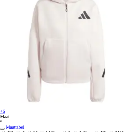
+6
Maat
*
Maattabel