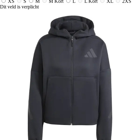
XS
S
M
M Kort
L
L Kort
XL
2XS
Dit veld is verplicht