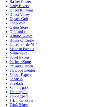
Basket-Center
Daily Bikers
Direct Running
Direct-Volley
Espace Golf
Foot-Store
Galop-Store
Golf and co
Handball-Store
House of Rugby
La sellerie de Maé
Made in Paradis
Nauti-wave
Padel-Expert
Pecheur-Store
Pet and Garden
Slowood Interior
Smash-Expert
Sneak'In
Sneakids
Sport is good
Training-Fit
Trek-Expert
Triathlon-Expert
TripNBikers