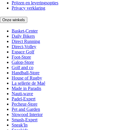
Prijzen en leveringsopties
Privacy verklaring
Onze winkels
Basket-Center
Daily Bikers
Direct Running
Direct-Volley
Espace Golf
Foot-Store
Galop-Store
Golf and co
Handball-Store
House of Rugby
La sellerie de Maé
Made in Paradis
Nauti-wave
Padel-Expert
Pecheur-Store
Pet and Garden
Slowood Interior
Smash-Expert
Sneak'In