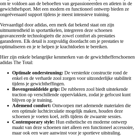
om te voldoen aan de behoeften van gepassioneerden en atleten in de
gewichthefsport. Met een modern en functioneel ontwerp bieden ze
ongeëvenaard support tijdens je meest intensieve training.
Vervaardigd door adidas, een merk dat bekend staat om zijn
uitmuntendheid in sportartikelen, integreren deze schoenen
geavanceerde technologieën die zowel comfort als prestaties
garanderen. Elk detail is zorgvuldig doordacht om je prestaties te
optimaliseren en je te helpen je krachtdoelen te bereiken.
Hier zijn enkele belangrijke kenmerken van de gewichthefferschoenen
adidas The Total:
Optimale ondersteuning:
De versterkte constructie rond de
enkel en de verharde zool zorgen voor uitzonderlijke stabiliteit
tijdens je gewichtheffingen.
Bovengemiddelde grip:
De rubberen zool biedt uitstekende
traction op verschillende oppervlakken, zodat je gefocust kunt
blijven op je training.
Ademend comfort:
Ontworpen met ademende materialen die
een optimale luchtcirculatie mogelijk maken, houden deze
schoenen je voeten koel, zelfs tijdens de zwaarste sessies.
Contemporary style:
Hun esthetische en moderne ontwerp
maakt van deze schoenen niet alleen een functioneel accessoire,
maar ook een ware aanwinst voor je sportieve uitstraling.