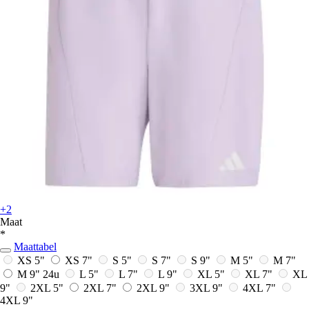
+2
Maat
*
Maattabel
XS 5"
XS 7"
S 5"
S 7"
S 9"
M 5"
M 7"
M 9"
24u
L 5"
L 7"
L 9"
XL 5"
XL 7"
XL
9"
2XL 5"
2XL 7"
2XL 9"
3XL 9"
4XL 7"
4XL 9"