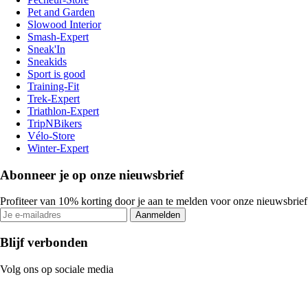
Pet and Garden
Slowood Interior
Smash-Expert
Sneak'In
Sneakids
Sport is good
Training-Fit
Trek-Expert
Triathlon-Expert
TripNBikers
Vélo-Store
Winter-Expert
Abonneer je op onze nieuwsbrief
Profiteer van 10% korting door je aan te melden voor onze nieuwsbrief
Aanmelden
Blijf verbonden
Volg ons op sociale media