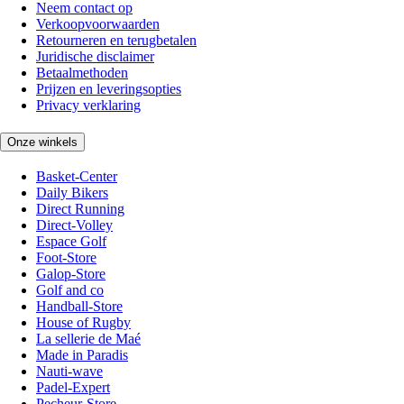
Neem contact op
Verkoopvoorwaarden
Retourneren en terugbetalen
Juridische disclaimer
Betaalmethoden
Prijzen en leveringsopties
Privacy verklaring
Onze winkels
Basket-Center
Daily Bikers
Direct Running
Direct-Volley
Espace Golf
Foot-Store
Galop-Store
Golf and co
Handball-Store
House of Rugby
La sellerie de Maé
Made in Paradis
Nauti-wave
Padel-Expert
Pecheur-Store