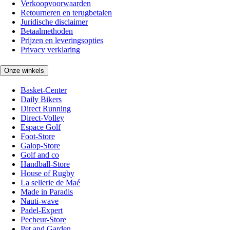
Verkoopvoorwaarden
Retourneren en terugbetalen
Juridische disclaimer
Betaalmethoden
Prijzen en leveringsopties
Privacy verklaring
Onze winkels
Basket-Center
Daily Bikers
Direct Running
Direct-Volley
Espace Golf
Foot-Store
Galop-Store
Golf and co
Handball-Store
House of Rugby
La sellerie de Maé
Made in Paradis
Nauti-wave
Padel-Expert
Pecheur-Store
Pet and Garden