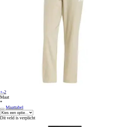
+-2
Maat
*
Maattabel
Dit veld is verplicht