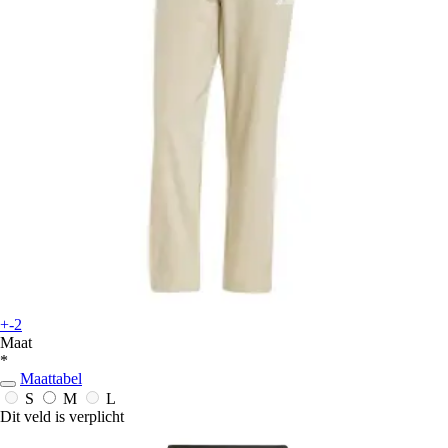
+-2
Maat
*
Maattabel
S
M
L
Dit veld is verplicht