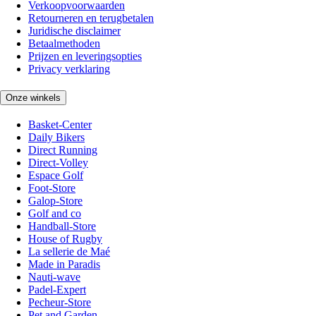
Verkoopvoorwaarden
Retourneren en terugbetalen
Juridische disclaimer
Betaalmethoden
Prijzen en leveringsopties
Privacy verklaring
Onze winkels
Basket-Center
Daily Bikers
Direct Running
Direct-Volley
Espace Golf
Foot-Store
Galop-Store
Golf and co
Handball-Store
House of Rugby
La sellerie de Maé
Made in Paradis
Nauti-wave
Padel-Expert
Pecheur-Store
Pet and Garden