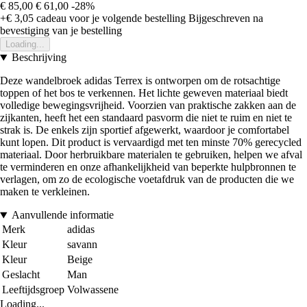
€ 85,00
€ 61,00
-28%
+€ 3,05
cadeau voor je volgende bestelling
Bijgeschreven na
bevestiging van je bestelling
Loading...
Beschrijving
Deze wandelbroek adidas Terrex is ontworpen om de rotsachtige
toppen of het bos te verkennen. Het lichte geweven materiaal biedt
volledige bewegingsvrijheid. Voorzien van praktische zakken aan de
zijkanten, heeft het een standaard pasvorm die niet te ruim en niet te
strak is. De enkels zijn sportief afgewerkt, waardoor je comfortabel
kunt lopen. Dit product is vervaardigd met ten minste 70% gerecycled
materiaal. Door herbruikbare materialen te gebruiken, helpen we afval
te verminderen en onze afhankelijkheid van beperkte hulpbronnen te
verlagen, om zo de ecologische voetafdruk van de producten die we
maken te verkleinen.
Aanvullende informatie
Merk
adidas
Kleur
savann
Kleur
Beige
Geslacht
Man
Leeftijdsgroep
Volwassene
Loading...