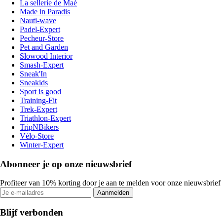
La sellerie de Maé
Made in Paradis
Nauti-wave
Padel-Expert
Pecheur-Store
Pet and Garden
Slowood Interior
Smash-Expert
Sneak'In
Sneakids
Sport is good
Training-Fit
Trek-Expert
Triathlon-Expert
TripNBikers
Vélo-Store
Winter-Expert
Abonneer je op onze nieuwsbrief
Profiteer van 10% korting door je aan te melden voor onze nieuwsbrief
Aanmelden
Blijf verbonden