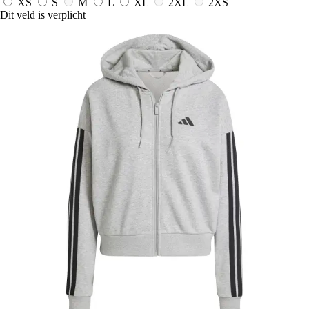
XS
S
M
L
XL
2XL
2XS
Dit veld is verplicht