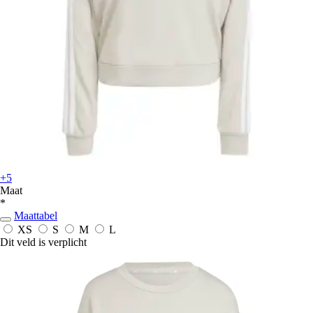
+5
Maat
*
Maattabel
XS
S
M
L
Dit veld is verplicht