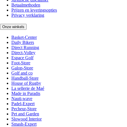
Betaalmethoden
Prijzen en leveringsopties
Privacy verklaring
Onze winkels
Basket-Center
Daily Bikers
Direct Running
Direct-Volley
Espace Golf
Foot-Store
Galop-Store
Golf and co
Handball-Store
House of Rugby
La sellerie de Maé
Made in Paradis
Nauti-wave
Padel-Expert
Pecheur-Store
Pet and Garden
Slowood Interior
Smash-Expert