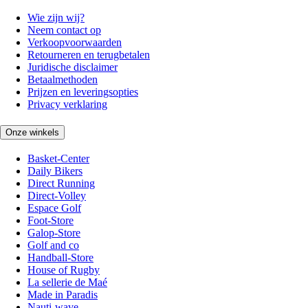
Wie zijn wij?
Neem contact op
Verkoopvoorwaarden
Retourneren en terugbetalen
Juridische disclaimer
Betaalmethoden
Prijzen en leveringsopties
Privacy verklaring
Onze winkels
Basket-Center
Daily Bikers
Direct Running
Direct-Volley
Espace Golf
Foot-Store
Galop-Store
Golf and co
Handball-Store
House of Rugby
La sellerie de Maé
Made in Paradis
Nauti-wave