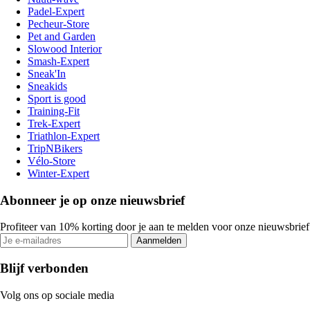
Padel-Expert
Pecheur-Store
Pet and Garden
Slowood Interior
Smash-Expert
Sneak'In
Sneakids
Sport is good
Training-Fit
Trek-Expert
Triathlon-Expert
TripNBikers
Vélo-Store
Winter-Expert
Abonneer je op onze nieuwsbrief
Profiteer van 10% korting door je aan te melden voor onze nieuwsbrief
Aanmelden
Blijf verbonden
Volg ons op sociale media