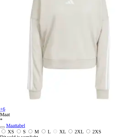
+6
Maat
*
Maattabel
XS
S
M
L
XL
2XL
2XS