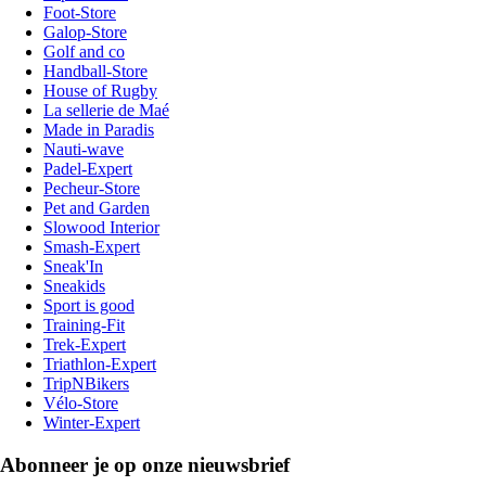
Foot-Store
Galop-Store
Golf and co
Handball-Store
House of Rugby
La sellerie de Maé
Made in Paradis
Nauti-wave
Padel-Expert
Pecheur-Store
Pet and Garden
Slowood Interior
Smash-Expert
Sneak'In
Sneakids
Sport is good
Training-Fit
Trek-Expert
Triathlon-Expert
TripNBikers
Vélo-Store
Winter-Expert
Abonneer je op onze nieuwsbrief