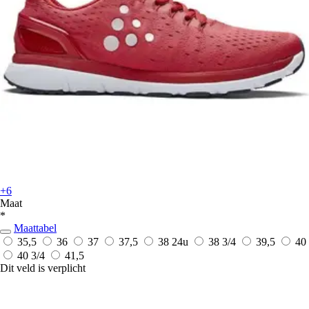
+6
Maat
*
Maattabel
35,5
36
37
37,5
38
24u
38 3/4
39,5
40
40 3/4
41,5
Dit veld is verplicht