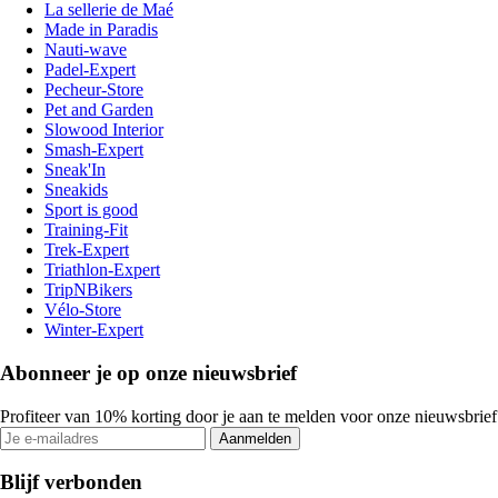
La sellerie de Maé
Made in Paradis
Nauti-wave
Padel-Expert
Pecheur-Store
Pet and Garden
Slowood Interior
Smash-Expert
Sneak'In
Sneakids
Sport is good
Training-Fit
Trek-Expert
Triathlon-Expert
TripNBikers
Vélo-Store
Winter-Expert
Abonneer je op onze nieuwsbrief
Profiteer van 10% korting door je aan te melden voor onze nieuwsbrief
Aanmelden
Blijf verbonden