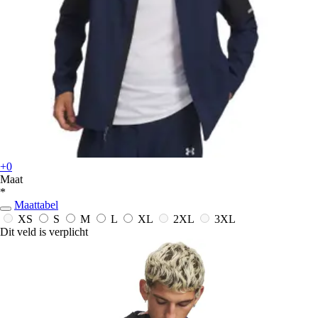
+0
Maat
*
Maattabel
XS
S
M
L
XL
2XL
3XL
Dit veld is verplicht