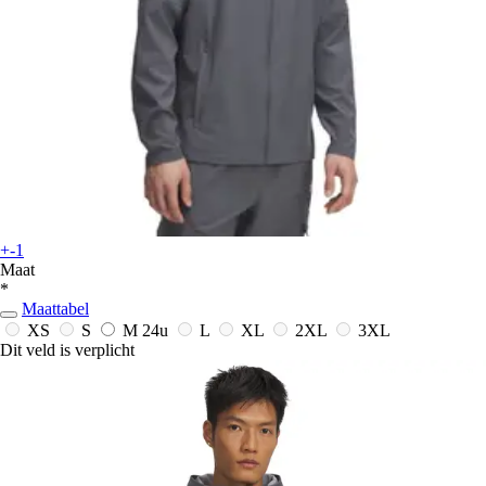
+-1
Maat
*
Maattabel
XS
S
M
24u
L
XL
2XL
3XL
Dit veld is verplicht