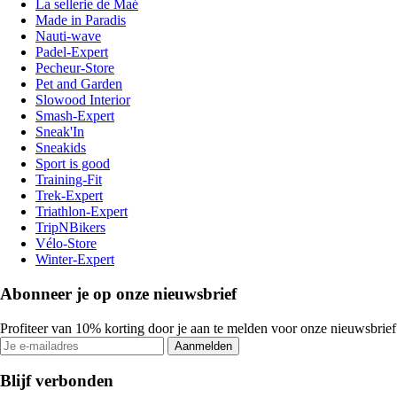
La sellerie de Maé
Made in Paradis
Nauti-wave
Padel-Expert
Pecheur-Store
Pet and Garden
Slowood Interior
Smash-Expert
Sneak'In
Sneakids
Sport is good
Training-Fit
Trek-Expert
Triathlon-Expert
TripNBikers
Vélo-Store
Winter-Expert
Abonneer je op onze nieuwsbrief
Profiteer van 10% korting door je aan te melden voor onze nieuwsbrief
Aanmelden
Blijf verbonden