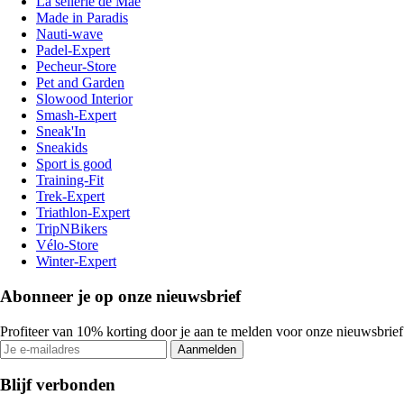
La sellerie de Maé
Made in Paradis
Nauti-wave
Padel-Expert
Pecheur-Store
Pet and Garden
Slowood Interior
Smash-Expert
Sneak'In
Sneakids
Sport is good
Training-Fit
Trek-Expert
Triathlon-Expert
TripNBikers
Vélo-Store
Winter-Expert
Abonneer je op onze nieuwsbrief
Profiteer van 10% korting door je aan te melden voor onze nieuwsbrief
Aanmelden
Blijf verbonden