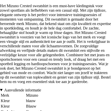
Het Mizuno Crested sweatshirt is een must-have kledingstuk voor
zowel sportfans als liefhebbers van een casual stijl. Met zijn tijdloze,
elegante ontwerp is het perfect voor intensieve trainingssessies of
momenten van ontspanning. Dit sweatshirt is gemaakt door het
beroemde merk Mizuno, dat bekend staat om zijn kwaliteit en expertise
in sportkleding, en houdt je de hele dag comfortabel. De zachte,
behaaglijke stof houdt je warm op frisse dagen. Het Mizuno Crested
sweatshirt is voorzien van het iconische logo van het merk en voegt
een vleugje stijl en authenticiteit toe aan je outfit. Het is verkrijgbaar in
verschillende maten voor alle lichaamsvormen. De zorgvuldige
afwerking en verfijnde details maken dit sweatshirt een stijlvolle en
veelzijdige keuze voor alle gelegenheden. Combineer het met jeans en
sportschoenen voor een casual en trendy look, of draag het met een
sportbril legging en hardloopschoenen voor je trainingssessies. Wat je
ook doet, het Mizuno Crested sweatshirt is je bondgenoot op het
gebied van mode en comfort. Wacht niet langer om jezelf te trakteren
op dit sweatshirt van topkwaliteit en geniet van zijn tijdloze stijl. Bestel
hem nu en voeg een essentieel stuk toe aan je garderobe.
Aanvullende informatie
Merk
Mizuno
Kleur
blauw
Kleur
Blauw