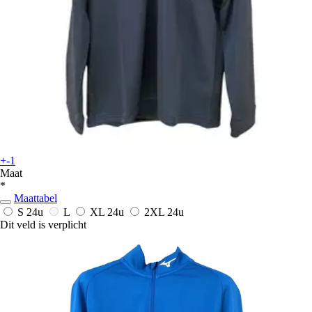
+-1
Maat
*
Maattabel
S
24u
L
XL
24u
2XL
24u
Dit veld is verplicht