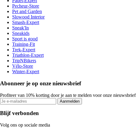
Padel-Expert
Pecheur-Store
Pet and Garden
Slowood Interior
Smash-Expert
Sneak'In
Sneakids
Sport is good
Training-Fit
Trek-Expert
Triathlon-Expert
TripNBikers
Vélo-Store
Winter-Expert
Abonneer je op onze nieuwsbrief
Profiteer van 10% korting door je aan te melden voor onze nieuwsbrief
Aanmelden
Blijf verbonden
Volg ons op sociale media