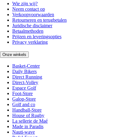
Wie zijn wij?
Neem contact op
Verkoopvoorwaarden
Retourneren en terugbetalen
Juridische disclaimer
Betaalmethoden
Prijzen en leveringsopties
Privacy verklaring
Onze winkels
Basket-Center
Daily Bikers
Direct Running
Direct-Volley
Espace Golf
Foot-Store
Galop-Store
Golf and co
Handball-Store
House of Rugby
La sellerie de Maé
Made in Paradis
Nauti-wave