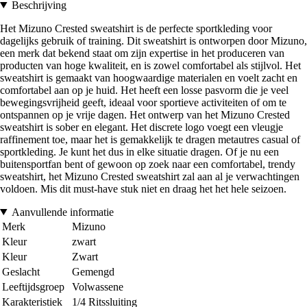
Beschrijving
Het Mizuno Crested sweatshirt is de perfecte sportkleding voor
dagelijks gebruik of training. Dit sweatshirt is ontworpen door Mizuno,
een merk dat bekend staat om zijn expertise in het produceren van
producten van hoge kwaliteit, en is zowel comfortabel als stijlvol. Het
sweatshirt is gemaakt van hoogwaardige materialen en voelt zacht en
comfortabel aan op je huid. Het heeft een losse pasvorm die je veel
bewegingsvrijheid geeft, ideaal voor sportieve activiteiten of om te
ontspannen op je vrije dagen. Het ontwerp van het Mizuno Crested
sweatshirt is sober en elegant. Het discrete logo voegt een vleugje
raffinement toe, maar het is gemakkelijk te dragen metautres casual of
sportkleding. Je kunt het dus in elke situatie dragen. Of je nu een
buitensportfan bent of gewoon op zoek naar een comfortabel, trendy
sweatshirt, het Mizuno Crested sweatshirt zal aan al je verwachtingen
voldoen. Mis dit must-have stuk niet en draag het het hele seizoen.
Aanvullende informatie
Merk
Mizuno
Kleur
zwart
Kleur
Zwart
Geslacht
Gemengd
Leeftijdsgroep
Volwassene
Karakteristiek
1/4 Ritssluiting